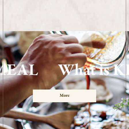
EAL
What is K
More