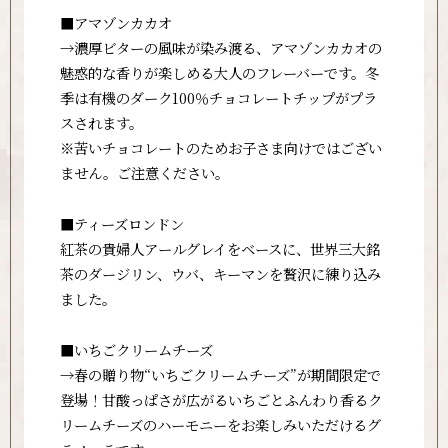
■
アマゾンカカオ
→濃厚ビターの風味が染み渡る、アマゾンカカオの
魅惑的な香りが楽しめる大人のフレーバーです。
冬
季は有機のダーク100％チョコレートチップがプラ
スされます。
※苦いチョコレートのためお子さま向けではござい
ません。ご注意ください。
■
ティーズロンドン
紅茶の貴婦人アールグレイをベースに、世界三大銘
茶のダージリン、ウバ、キーマンを贅沢に練り込み
ました。
■
いちごクリームチーズ
→春の贈り物“いちごクリームチーズ”が期間限定で
登場！甘酸っぱさが広がるいちごとふんわり香るク
リームチーズのハーモニー
をお楽しみいただけるグ