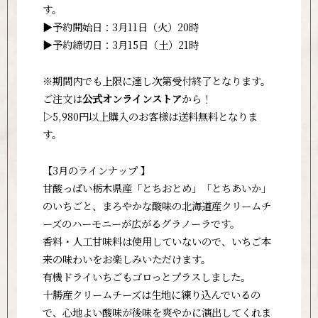
す。
▶︎予約開始日：3月11日（火）20時
▶︎予約締切日：3月15日（土）21時
※期間内でも上限に達し次第受付終了となります。
ご注文は
公式オンラインストア
から！
▷5,980円以上購入のお客様は送料無料となりま
す。
【3月のラインナップ 】
甘酸っぱい栃木県産「とちおとめ」「とちあいか」
のいちごと、まろやかな酸味の北海道産クリームチ
ーズのハーモニーが広がるグラノーラです。
香料・人工甘味料は使用していないので、いちご本
来の味わいをお楽しみいただけます。
有機ドライいちごもゴロっとプラスしました。
十勝産クリームチーズは生地に練り込んでいるの
で、心地よい酸味が後味を爽やかに演出してくれま