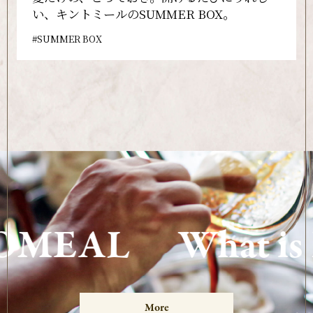
い、キントミールのSUMMER BOX。
SUMMER BOX
OMEAL
What is
More