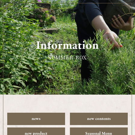
Information
SUMMER BOX
news
new contents
new product
Seasonal Menu