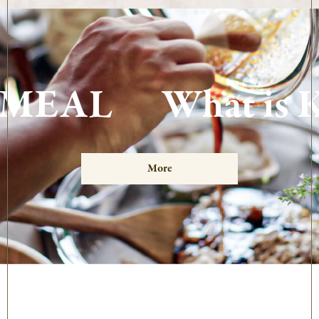
MEAL
What is 
More