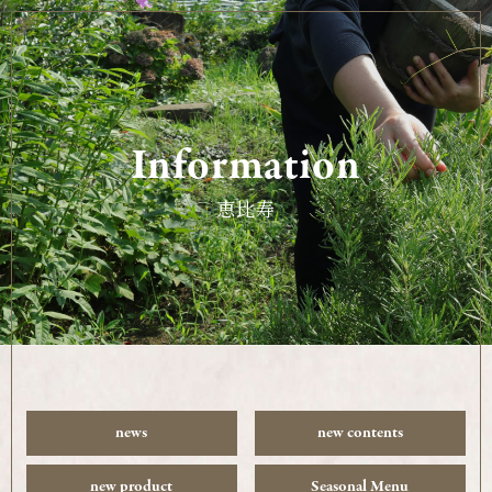
Information
恵比寿
news
new contents
new product
Seasonal Menu