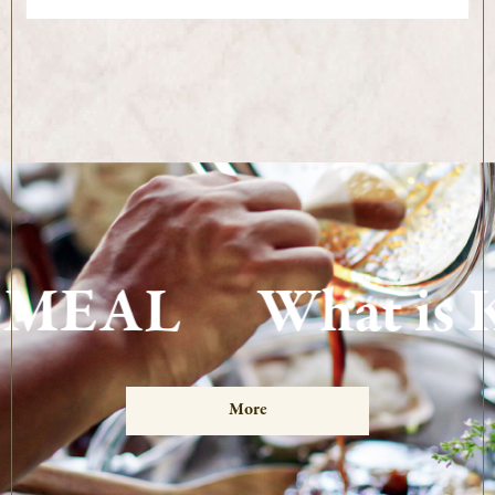
MEAL
What is 
More