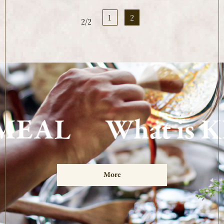
1
2
2/2
EAL
What is K
More