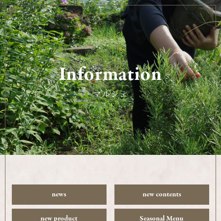
Information
マルシェ
news
new contents
new product
Seasonal Menu